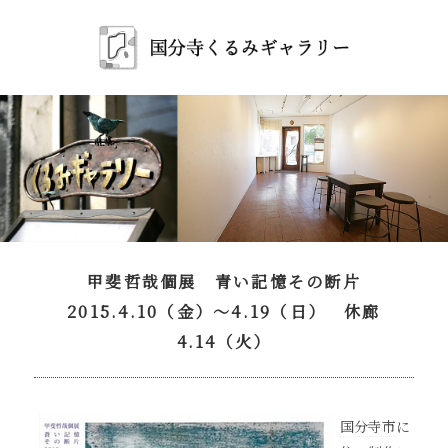
甲斐哲哉個展 青い記憶その断片
2015.4.10（金）～4.19（日） 休廊
4.14（火）
国分寺市
に