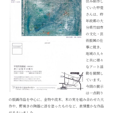
住み制作し
ていた甲斐
さんは、昨
年故郷の
大
分県
竹田市
の文化・芸
術振興の仕
事に就き、
地域の人々
と共に様々
なアート活
動を展開し
ています。
今回の展示
は一点刷り
の版画作品を中心に、金物や流木、木の実を組み合わせた大
作や、野焼きの陶器に漆を塗ったものなど、表情豊かな作品
がそろいました。